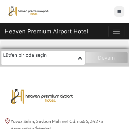
Rezervasyon sistemi yükleniyor...
Yavuz Selim, Sevban Mehmet Cd. no:56, 34275
Arnavutköy/İstanbul