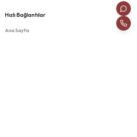
Hızlı Bağlantılar
Ana Sayfa
Hakkımızda
Hizmetlerimiz
Galeri
İletişim
Sosyal Medya
Eşsiz manzaralar ve birinci sınıf hizmet ile