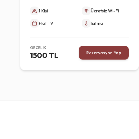
1 Kişi
Ücretsiz Wi-Fi
Flat TV
Isıtma
GECELIK
Rezervasyon Yap
1500 TL