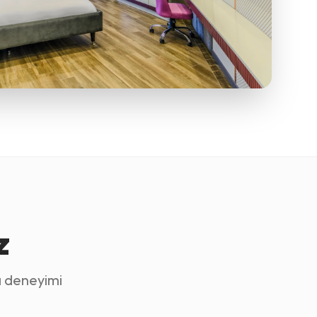
z
a deneyimi