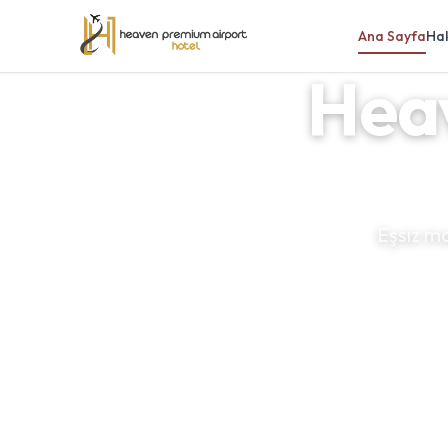
Ana Sayfa
Ha
Hea
Eşsiz ma