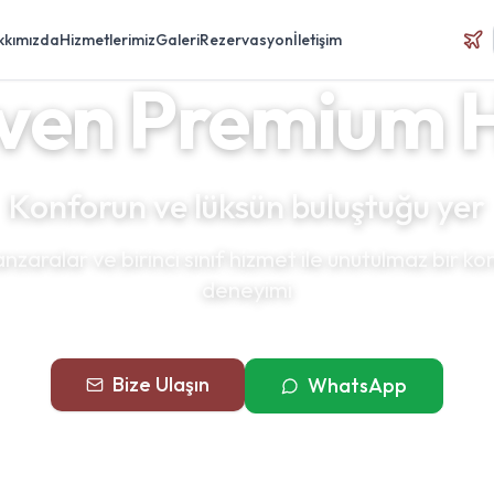
kkımızda
Hizmetlerimiz
Galeri
Rezervasyon
İletişim
ven Premium H
Konforun ve lüksün buluştuğu yer
nzaralar ve birinci sınıf hizmet ile unutulmaz bir 
deneyimi
Bize Ulaşın
WhatsApp