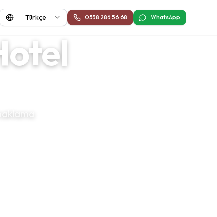
Türkçe
0538 286 56 68
WhatsApp
otel
konaklama