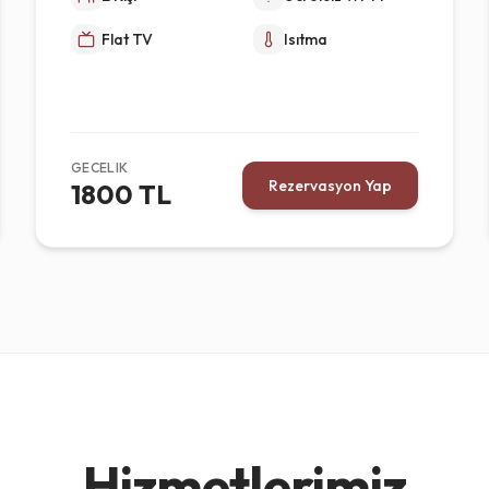
Flat TV
Isıtma
GECELIK
Rezervasyon Yap
1800 TL
Hizmetlerimiz