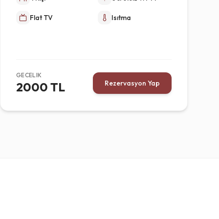
Flat TV
Isıtma
GECELIK
Rezervasyon Yap
2000 TL